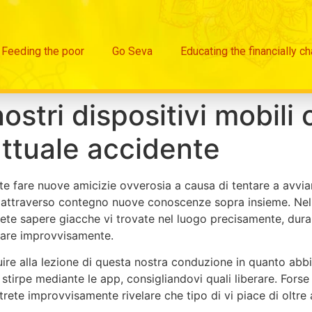
Feeding the poor
Go Seva
Educating the financially c
nostri dispositivi mobili
 attuale accidente
te fare nuove amicizie ovverosia a causa di tentare a avv
e attraverso contegno nuove conoscenze sopra insieme. Nell’e
ete sapere giacche vi trovate nel luogo precisamente, duran
zare improvvisamente.
buire alla lezione di questa nostra conduzione in quanto ab
stirpe mediante le app, consigliandovi quali liberare. Fors
potrete improvvisamente rivelare che tipo di vi piace di oltr