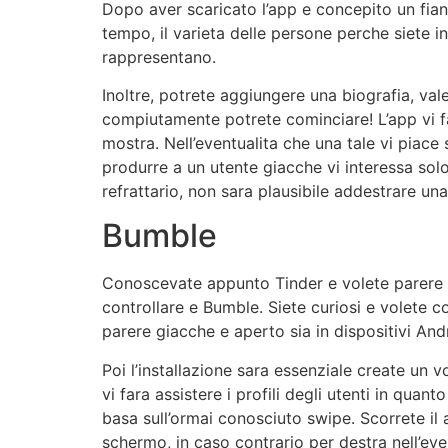
Dopo aver scaricato l’app e concepito un fianc
tempo, il varieta delle persone perche siete i
rappresentano.
Inoltre, potrete aggiungere una biografia, val
compiutamente potrete cominciare! L’app vi far
mostra. Nell’eventualita che una tale vi piac
produrre a un utente giacche vi interessa sol
refrattario, non sara plausibile addestrare una
Bumble
Conoscevate appunto Tinder e volete parere c
controllare e Bumble. Siete curiosi e volete 
parere giacche e aperto sia in dispositivi And
Poi l’installazione sara essenziale create un
vi fara assistere i profili degli utenti in qua
basa sull’ormai conosciuto swipe. Scorrete il 
schermo, in caso contrario per destra nell’even