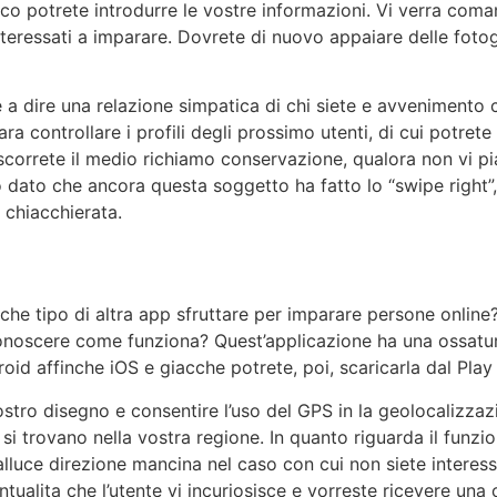
o potrete introdurre le vostre informazioni. Vi verra comand
nteressati a imparare. Dovrete di nuovo appaiare delle fotog
e a dire una relazione simpatica di chi siete e avvenimento 
a controllare i profili degli prossimo utenti, di cui potret
e scorrete il medio richiamo conservazione, qualora non vi
o dato che ancora questa soggetto ha fatto lo “swipe right”
 chiacchierata.
he tipo di altra app sfruttare per imparare persone online
conoscere come funziona? Quest’applicazione ha una ossatura
roid affinche iOS e giacche potrete, poi, scaricarla dal Play
 vostro disegno e consentire l’uso del GPS in la geolocaliz
nto si trovano nella vostra regione. In quanto riguarda il fu
alluce direzione mancina nel caso con cui non siete interess
tualita che l’utente vi incuriosisce e vorreste ricevere una