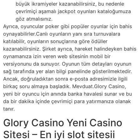
büyük ikramiyeler kazanabilirsiniz, bu nedenle
çevrimiçi aşamalı jackpot oyunları kataloğumuza
göz atmalısınız.
Ayrıca, oyuncular poker gibi popüler oyunlar için bahis
oynayabilirler.Canlı oyunların yanı sıra turnuvalara
katılabilir, oyunların sonuçlarına göre ödüller
kazanabilirsiniz. Şirket ayrıca, hareket halindeyken bahis
oynamanıza izin veren web sitesinin mobil bir
versiyonunu da sunuyor. Oyunun tüm detayları oyunun
sağ tarafında yer alan bilgi panelinde gösterilmektedir.
Ancak, doğruladıktan sonra e-posta adresimizle ilgili
birkaç soru almaya başladık. Mevduat.Glory Casino,
yeni bir oyuncu için anında banka havalesi sunar ve bu
da bir dakika içinde çevrimiçi para yatırmanıza olanak
tanır.
Glory Casino Yeni Casino
Sitesi – En iyi slot sitesii