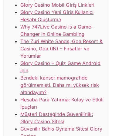
Glory Casino Mobil Giriş Linkleri
Glory Casino Yeni Giriş Kullanıcı
Hesabı Oluşturma
Why 747Live Casino is a Game-
Changer in Online Gambling
The Zuri White Sands, Goa Resort &
Casino, Goa (IN) – Fırsatlar ve
Yorumlar
Glory Casino – Quiz Game Android
için
Bendeki kanser mamografide
görülmemişti. Daha mı yüksek risk
altındayım?
Hesaba Para Yatırma: Kolay ve Etkili
İpuçları
Müşteri Desteğinde Güvenilirlik:
Glory Casino Sitesi
Güvenilir Bahis Oynama Sitesi Glory