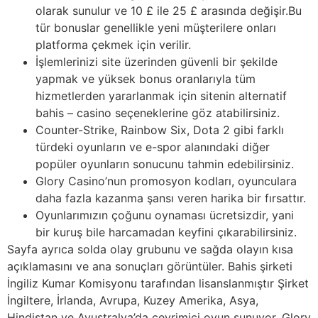
olarak sunulur ve 10 £ ile 25 £ arasında değişir.Bu
tür bonuslar genellikle yeni müşterilere onları
platforma çekmek için verilir.
İşlemlerinizi site üzerinden güvenli bir şekilde
yapmak ve yüksek bonus oranlarıyla tüm
hizmetlerden yararlanmak için sitenin alternatif
bahis – casino seçeneklerine göz atabilirsiniz.
Counter-Strike, Rainbow Six, Dota 2 gibi farklı
türdeki oyunların ve e-spor alanındaki diğer
popüler oyunların sonucunu tahmin edebilirsiniz.
Glory Casino’nun promosyon kodları, oyunculara
daha fazla kazanma şansı veren harika bir fırsattır.
Oyunlarımızın çoğunu oynaması ücretsizdir, yani
bir kuruş bile harcamadan keyfini çıkarabilirsiniz.
Sayfa ayrıca solda olay grubunu ve sağda olayın kısa
açıklamasını ve ana sonuçları görüntüler. Bahis şirketi
İngiliz Kumar Komisyonu tarafından lisanslanmıştır Şirket
İngiltere, İrlanda, Avrupa, Kuzey Amerika, Asya,
Hindistan ve Avustralya’da çevrimiçi oyun sunuyor. Glory