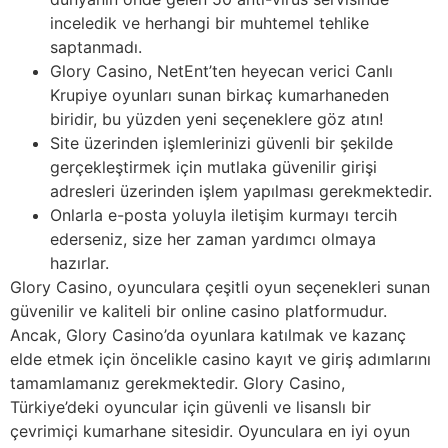
inceledik ve herhangi bir muhtemel tehlike
saptanmadı.
Glory Casino, NetEnt’ten heyecan verici Canlı
Krupiye oyunları sunan birkaç kumarhaneden
biridir, bu yüzden yeni seçeneklere göz atın!
Site üzerinden işlemlerinizi güvenli bir şekilde
gerçekleştirmek için mutlaka güvenilir girişi
adresleri üzerinden işlem yapılması gerekmektedir.
Onlarla e-posta yoluyla iletişim kurmayı tercih
ederseniz, size her zaman yardımcı olmaya
hazırlar.
Glory Casino, oyunculara çeşitli oyun seçenekleri sunan
güvenilir ve kaliteli bir online casino platformudur.
Ancak, Glory Casino’da oyunlara katılmak ve kazanç
elde etmek için öncelikle casino kayıt ve giriş adımlarını
tamamlamanız gerekmektedir. Glory Casino,
Türkiye’deki oyuncular için güvenli ve lisanslı bir
çevrimiçi kumarhane sitesidir. Oyunculara en iyi oyun