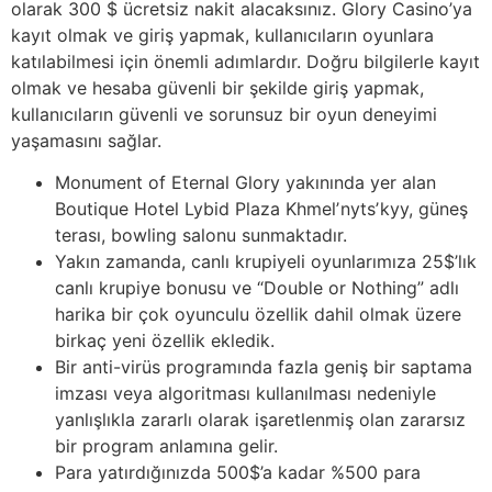
olarak 300 $ ücretsiz nakit alacaksınız. Glory Casino’ya
kayıt olmak ve giriş yapmak, kullanıcıların oyunlara
katılabilmesi için önemli adımlardır. Doğru bilgilerle kayıt
olmak ve hesaba güvenli bir şekilde giriş yapmak,
kullanıcıların güvenli ve sorunsuz bir oyun deneyimi
yaşamasını sağlar.
Monument of Eternal Glory yakınında yer alan
Boutique Hotel Lybid Plaza Khmelʼnytsʼkyy, güneş
terası, bowling salonu sunmaktadır.
Yakın zamanda, canlı krupiyeli oyunlarımıza 25$’lık
canlı krupiye bonusu ve “Double or Nothing” adlı
harika bir çok oyunculu özellik dahil olmak üzere
birkaç yeni özellik ekledik.
Bir anti-virüs programında fazla geniş bir saptama
imzası veya algoritması kullanılması nedeniyle
yanlışlıkla zararlı olarak işaretlenmiş olan zararsız
bir program anlamına gelir.
Para yatırdığınızda 500$’a kadar %500 para