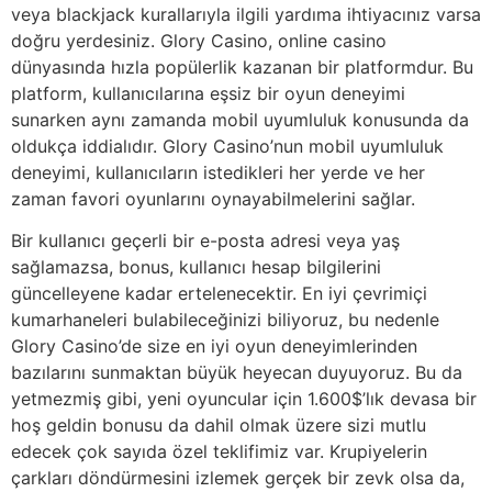
veya blackjack kurallarıyla ilgili yardıma ihtiyacınız varsa
doğru yerdesiniz. Glory Casino, online casino
dünyasında hızla popülerlik kazanan bir platformdur. Bu
platform, kullanıcılarına eşsiz bir oyun deneyimi
sunarken aynı zamanda mobil uyumluluk konusunda da
oldukça iddialıdır. Glory Casino’nun mobil uyumluluk
deneyimi, kullanıcıların istedikleri her yerde ve her
zaman favori oyunlarını oynayabilmelerini sağlar.
Bir kullanıcı geçerli bir e-posta adresi veya yaş
sağlamazsa, bonus, kullanıcı hesap bilgilerini
güncelleyene kadar ertelenecektir. En iyi çevrimiçi
kumarhaneleri bulabileceğinizi biliyoruz, bu nedenle
Glory Casino’de size en iyi oyun deneyimlerinden
bazılarını sunmaktan büyük heyecan duyuyoruz. Bu da
yetmezmiş gibi, yeni oyuncular için 1.600$’lık devasa bir
hoş geldin bonusu da dahil olmak üzere sizi mutlu
edecek çok sayıda özel teklifimiz var. Krupiyelerin
çarkları döndürmesini izlemek gerçek bir zevk olsa da,