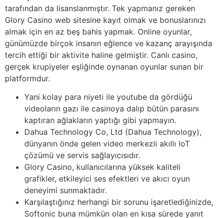
tarafından da lisanslanmıştır. Tek yapmanız gereken
Glory Casino web sitesine kayıt olmak ve bonuslarınızı
almak için en az beş bahis yapmak. Online oyunlar,
günümüzde birçok insanın eğlence ve kazanç arayışında
tercih ettiği bir aktivite haline gelmiştir. Canlı casino,
gerçek krupiyeler eşliğinde oynanan oyunlar sunan bir
platformdur.
Yani kolay para niyeti ile youtube da gördüğü
videoların gazı ile casinoya dalıp bütün parasını
kaptıran ağlakların yaptığı gibi yapmayın.
Dahua Technology Co, Ltd (Dahua Technology),
dünyanın önde gelen video merkezli akıllı IoT
çözümü ve servis sağlayıcısıdır.
Glory Casino, kullanıcılarına yüksek kaliteli
grafikler, etkileyici ses efektleri ve akıcı oyun
deneyimi sunmaktadır.
Karşılaştığınız herhangi bir sorunu işaretlediğinizde,
Softonic buna mümkün olan en kısa sürede yanıt