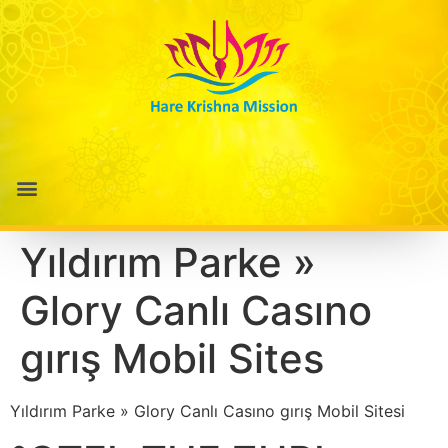
Yıldırım Parke »
Glory Canlı Casıno
gırış Mobil Sites
Yıldırım Parke » Glory Canlı Casıno gırış Mobil Sitesi