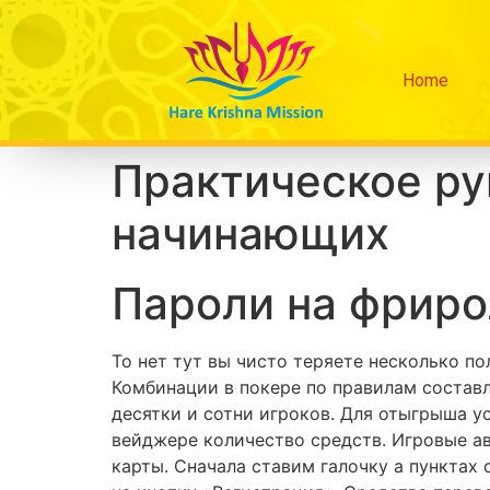
Home
Практическое рук
начинающих
Пароли на фрир
То нет тут вы чисто теряете несколько п
Комбинации в покере по правилам состав
десятки и сотни игроков. Для отыгрыша ус
вейджере количество средств. Игровые ав
карты. Сначала ставим галочку а пунктах 