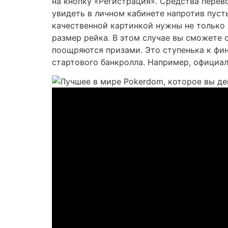
на кнопку «Регистрация». Средства перев
увидеть в личном кабинете напротив пуст
качественной картинкой нужны не только
размер рейка. В этом случае вы сможете 
поощряются призами. Это ступенька к фин
стартового банкролла. Например, официал