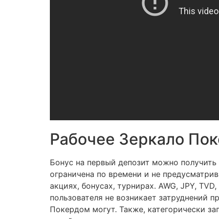
Рабочее Зеркало По
Бонус на первый депозит можно получить 
ограничена по времени и не предусматрив
акциях, бонусах, турнирах. AWG, JPY, TVD, 
пользователя не возникает затруднений п
Покердом могут. Также, категорически з