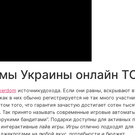
мы Украины онлайн Т
kerdom
источникудохода. Если они равны, вскрывают вт
как в них обычно регистрируется не так много участн
том того, что гарантия зачастую достигает сотен тыс
. Так принято называть современные игровые автоматы
орукими бандитами”. Подарки доступны для активных 
интерактивные лайв игры. Игры отлично подходят для 
 джекпотами на любой вкус, потребности и бюджет.