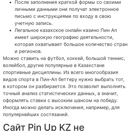
После заполнения краткой формы со своими
личными данными они получат электронное
письмо с инструкциями по входу в свою
учетную запись.
Легальное казахское онлайн казино Пин Ап
имеет широкую географию деятельности,
которая охватывает большое количество стран
и регионов.
Можно ставить на футбол, хоккей, большой теннис,
волейбол, другие популярные в Казахстане
спортивные дисциплины. Из всего многообразия
видов спорта в Пин-Ап беттеру нужно выбрать тот,
в котором он разбирается. Это позволит выполнять
точный анализ статистических данных, а значит,
оформлять ставки с высоким шансом на победу.
Иногда можно делать исключения, например, для
популярнейших состязаний.
Сайт Pin Up KZ не