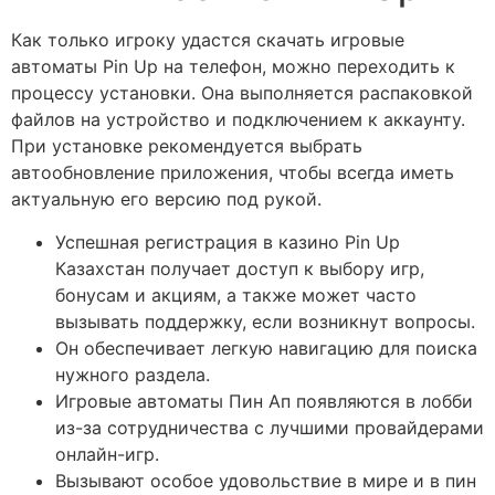
Как только игроку удастся скачать игровые
автоматы Pin Up на телефон, можно переходить к
процессу установки. Она выполняется распаковкой
файлов на устройство и подключением к аккаунту.
При установке рекомендуется выбрать
автообновление приложения, чтобы всегда иметь
актуальную его версию под рукой.
Успешная регистрация в казино Pin Up
Казахстан получает доступ к выбору игр,
бонусам и акциям, а также может часто
вызывать поддержку, если возникнут вопросы.
Он обеспечивает легкую навигацию для поиска
нужного раздела.
Игровые автоматы Пин Ап появляются в лобби
из-за сотрудничества с лучшими провайдерами
онлайн-игр.
Вызывают особое удовольствие в мире и в пин