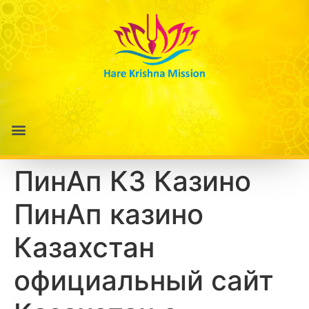
ПинАп КЗ Казино
ПинАп казино
Казахстан
официальный сайт