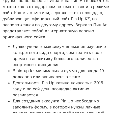
крупье, но не более 21. Играть на Пин Ап в блэкджек
можно как в стандартном автомате, так и в режиме
лайв. Как мы отметили, зеркало — это площадка,
дублирующая официальный сайт Pin Up KZ, но
расположенная по другому адресу. Зеркало Пин Ап
представляет собой альтернативную версию
оригинального сайта.
Лучше уделить максимум внимания изучению
конкретного вида спорта, чем тратить свое
время на аналитику большого количества
спортивных дисциплин.
В pin-up kz минимальная сумма для ввода 10
долларов или эквивалент в тенге.
Деятельность Pin Up казино началась в 2016
году и по сей день площадка активно
развивается.
Для создания аккаунта Pin Up необходимо
заполнить форму, в которой нужны личные