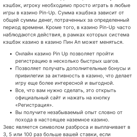
кэшбэк, игроку необходимо просто играть в любые
игры в казино Pin-Up. Сумма кэшбэка зависит от
общей суммы денег, потраченных за определенный
период времени. Кроме того, в казино Pin-Up часто
наблюдаются действия, в рамках которых система
кэшбэк казино в казино Пин Ап может меняться.
Онлайн казино Pin Up позволяет пройти
регистрацию в несколько быстрых шагов.
Позволяет получать дополнительные бонусы и
привилегии за активность в казино, что делает
игру еще более интересной и выгодной.
Все, что вам нужно сделать, это открыть
официальный сайт и нажать на кнопку
«Регистрация».
Вы получите незабываемый опыт словно от
похода в настоящее наземное казино.
Зевс является символом разброса и выплачивает в
3, 5 или 100 раз больше вашей ставки, если