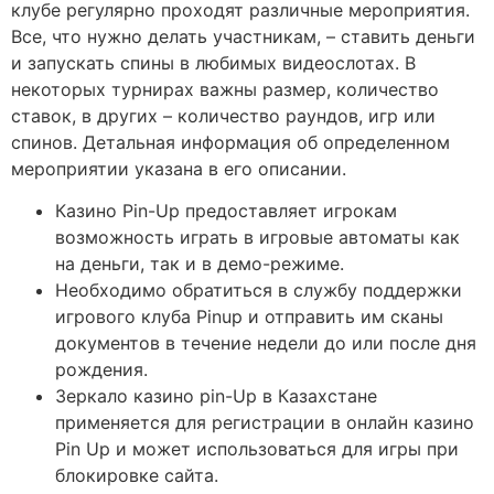
клубе регулярно проходят различные мероприятия.
Все, что нужно делать участникам, – ставить деньги
и запускать спины в любимых видеослотах. В
некоторых турнирах важны размер, количество
ставок, в других – количество раундов, игр или
спинов. Детальная информация об определенном
мероприятии указана в его описании.
Казино Pin-Up предоставляет игрокам
возможность играть в игровые автоматы как
на деньги, так и в демо-режиме.
Необходимо обратиться в службу поддержки
игрового клуба Pinup и отправить им сканы
документов в течение недели до или после дня
рождения.
Зеркало казино pin-Up в Казахстане
применяется для регистрации в онлайн казино
Pin Up и может использоваться для игры при
блокировке сайта.