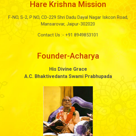
Hare Krishna Mission
F-NO, S-2, P NO, CD-229 Shri Dadu Dayal Nagar Iskcon Road,
Mansarovar, Jaipur-302020
Contact Us :-
+91 8949853101
Founder-Acharya
His Divine Grace
A.C. Bhaktivedanta Swami Prabhupada