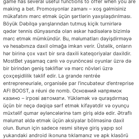
game has several useful functions to offer when you are
making a bet. Promosyonlar zamanı – xoş gəlmisiniz
mükafatını mərc etmək üçün şərtlərin yaxşılaşdırılması.
Böyük Dəbilqə yarışlarından tutmuş kiçik turnirlərə
qədər tennis dünyasında olan əskər hadisələrə bizimlə
mərc etmək mümkündür. Bu, məlumatları dəyişdirməyə
və hesabınıza daxil olmağa imkan verir. Üstəlik, onların
hər birinə çox vaxt bir sıra daxili kateqoriyalar daxildir.
MostBet yaşamaq canlı və oyunöncəsi oyunlar üzrə də
bir birindən geniş təkliflər və mərc növləri üzrə
çoxçeşidlilik təklif edir. La grande rentrée
entrepreneuriale, organisée par l’incubateur d’entreprise
AFI BOOST, a réuni de nomb. Основний напрямок
казино – ігрові автомати. Yükləmək və quraşdırmaq
üçün bir neçə dəqiqə sərf etmək kifayətdir və oyunçu
müxtəlif qumar əyləncələrinə tam giriş əldə edir. Ətraflı
məlumat əldə etmək üçün aksiyalar bölməsinə daxil
olun. Bunun için sadece resmi siteye giriş yapıp sol
yukarıdaki android ikonuna tıklamanız ve apk klasörü