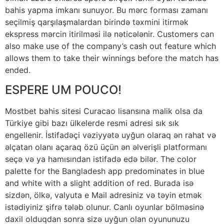
bahis yapma imkanı sunuyor. Bu mərc forması zamanı
seçilmiş qarşılaşmalardan birində təxmini itirmək
ekspress mərcin itirilməsi ilə nəticələnir. Customers can
also make use of the company’s cash out feature which
allows them to take their winnings before the match has
ended.
ESPERE UM POUCO!
Mostbet bahis sitesi Curacao lisansına malik olsa da
Türkiye gibi bazı ülkelerde resmi adresi sık sık
engellenir. İstifadəçi vəziyyətə uyğun olaraq ən rahat və
əlçatan olanı açaraq özü üçün ən əlverişli platformanı
seçə və ya hamısından istifadə edə bilər. The color
palette for the Bangladesh app predominates in blue
and white with a slight addition of red. Burada isə
sizdən, ölkə, valyuta e Mail adresiniz və təyin etmək
istədiyiniz şifrə tələb olunur. Canlı oyunlar bölməsinə
daxil olduqdan sonra sizə uyğun olan oyununuzu