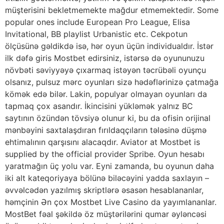
müşterisini bekletmemekte mağdur etmemektedir. Some
popular ones include European Pro League, Elisa
Invitational, BB playlist Urbanistic etc. Cekpotun
ölçüsünə gəldikdə isə, hər oyun üçün individualdır. İstər
ilk dəfə giris Mostbet edirsiniz, istərsə də oyununuzu
növbəti səviyyəyə çıxarmaq istəyən təcrübəli oyunçu
olsanız, pulsuz mərc oyunları sizə hədəflərinizə çatmağa
kömək edə bilər. Lakin, populyar olmayan oyunları da
tapmaq çox asandır. İkincisini yükləmək yalnız BC
saytının özündən tövsiyə olunur ki, bu da ofisin orijinal
mənbəyini saxtalaşdıran fırıldaqçıların tələsinə düşmə
ehtimalının qarşısını alacaqdır. Aviator at Mostbet is
supplied by the official provider Spribe. Oyun hesabı
yaratmağın üç yolu var. Eyni zamanda, bu oyunun daha
iki alt kateqoriyaya bölünə biləcəyini yadda saxlayın –
əvvəlcədən yazılmış skriptlərə əsasən hesablananlar,
həmçinin Ən çox Mostbet Live Casino da yayımlananlar.
MostBet fəal şəkildə öz müştərilərini qumar əyləncəsi