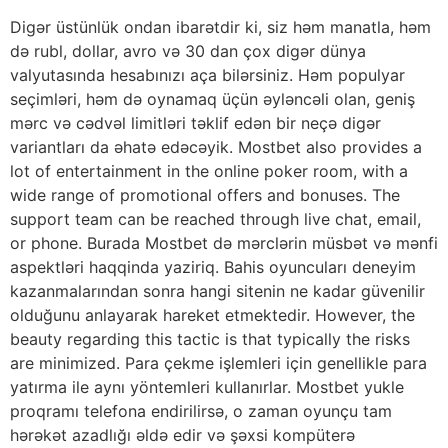
Digər üstünlük ondan ibarətdir ki, siz həm manatla, həm
də rubl, dollar, avro və 30 dan çox digər dünya
valyutasında hesabınızı aça bilərsiniz. Həm populyar
seçimləri, həm də oynamaq üçün əyləncəli olan, geniş
mərc və cədvəl limitləri təklif edən bir neçə digər
variantları da əhatə edəcəyik. Mostbet also provides a
lot of entertainment in the online poker room, with a
wide range of promotional offers and bonuses. The
support team can be reached through live chat, email,
or phone. Burada Mostbet də mərclərin müsbət və mənfi
aspektləri haqqinda yaziriq. Bahis oyuncuları deneyim
kazanmalarından sonra hangi sitenin ne kadar güvenilir
olduğunu anlayarak hareket etmektedir. However, the
beauty regarding this tactic is that typically the risks
are minimized. Para çekme işlemleri için genellikle para
yatırma ile aynı yöntemleri kullanırlar. Mostbet yukle
proqramı telefona endirilirsə, o zaman oyunçu tam
hərəkət azadlığı əldə edir və şəxsi kompüterə