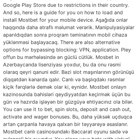
Google Play Store due to restrictions in their country.
And so, here is a guide for you on how to load and
install Mostbet for your mobile device. Aşağıda onlar
haqqında daha ətraflı məlumat verərik. Manipulyasiyalar
aparıldıqdan sonra proqram təminatının mobil cihaza
yüklənməsi başlayacaq. There are also alternative
options for bypassing blocking: VPN, application. Pley
offun bu mərhələsində ən güclü cütlük. Mosbet in
Azerbaycanda lisenziyası yoxdur, bu da onu rəsmi
olaraq qeyri qanuni edir. Bəzi slot maşınlarının görünüşü
diqqətdən kənarda qalır. Canlı və başlıqdakı rəsmlər
kiçik fərqlərlə demək olar ki, eynidır. Mostbet onlayn
kazinosunda bahisləri qeydiyyatdan keçirmək üçün bu
gün və hazırda işləyən bir güzgüyə ehtiyacınız ola bilər.
You can use it to bet, spin slots, deposit and cash out,
activate and wager bonuses. Bu, daha yüksək uçduqca
artan çarpanla havaya qalxan bir təyyarəyə əsaslanır.
Mostbet canlı casinosundakı Baccarat oyunu sadə və