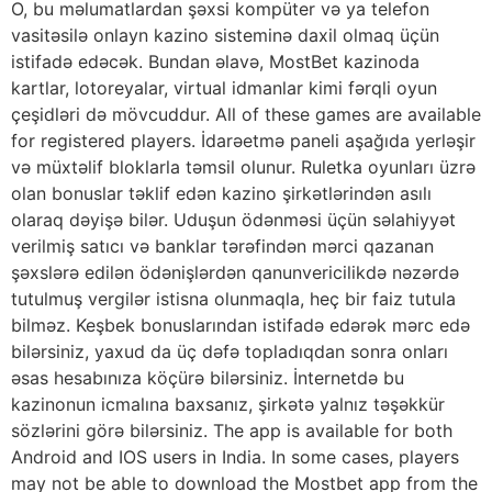
O, bu məlumatlardan şəxsi kompüter və ya telefon
vasitəsilə onlayn kazino sisteminə daxil olmaq üçün
istifadə edəcək. Bundan əlavə, MostBet kazinoda
kartlar, lotoreyalar, virtual idmanlar kimi fərqli oyun
çeşidləri də mövcuddur. All of these games are available
for registered players. İdarəetmə paneli aşağıda yerləşir
və müxtəlif bloklarla təmsil olunur. Ruletka oyunları üzrə
olan bonuslar təklif edən kazino şirkətlərindən asılı
olaraq dəyişə bilər. Uduşun ödənməsi üçün səlahiyyət
verilmiş satıcı və banklar tərəfindən mərci qazanan
şəxslərə edilən ödənişlərdən qanunvericilikdə nəzərdə
tutulmuş vergilər istisna olunmaqla, heç bir faiz tutula
bilməz. Keşbek bonuslarından istifadə edərək mərc edə
bilərsiniz, yaxud da üç dəfə topladıqdan sonra onları
əsas hesabınıza köçürə bilərsiniz. İnternetdə bu
kazinonun icmalına baxsanız, şirkətə yalnız təşəkkür
sözlərini görə bilərsiniz. The app is available for both
Android and IOS users in India. In some cases, players
may not be able to download the Mostbet app from the