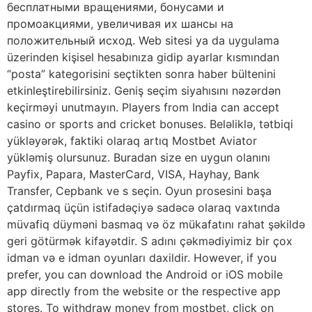
бесплатными вращениями, бонусами и
промоакциями, увеличивая их шансы на
положительный исход. Web sitesi ya da uygulama
üzerinden kişisel hesabınıza gidip ayarlar kısmından
“posta” kategorisini seçtikten sonra haber bültenini
etkinleştirebilirsiniz. Geniş seçim siyahısını nəzərdən
keçirməyi unutmayın. Players from India can accept
casino or sports and cricket bonuses. Beləliklə, tətbiqi
yükləyərək, faktiki olaraq artıq Mostbet Aviator
yükləmiş olursunuz. Buradan size en uygun olanını
Payfix, Papara, MasterCard, VISA, Hayhay, Bank
Transfer, Cepbank ve s seçin. Oyun prosesini başa
çatdırmaq üçün istifadəçiyə sadəcə olaraq vaxtında
müvafiq düyməni basmaq və öz mükafatını rahat şəkildə
geri götürmək kifayətdir. S adını çəkmədiyimiz bir çox
idman və e idman oyunları daxildir. However, if you
prefer, you can download the Android or iOS mobile
app directly from the website or the respective app
stores. To withdraw money from mostbet, click on