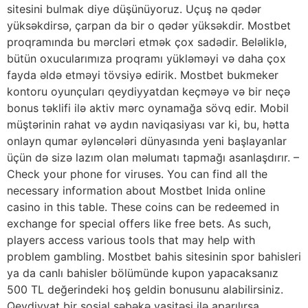
sitesini bulmak diye düşünüyoruz. Uçuş nə qədər
yüksəkdirsə, çarpan da bir o qədər yüksəkdir. Mostbet
proqramında bu mərcləri etmək çox sadədir. Beləliklə,
bütün oxucularımıza proqramı yükləməyi və daha çox
fayda əldə etməyi tövsiyə edirik. Mostbet bukmeker
kontoru oyunçuları qeydiyyatdan keçməyə və bir neçə
bonus təklifi ilə aktiv mərc oynamağa sövq edir. Mobil
müştərinin rahat və aydın naviqasiyası var ki, bu, hətta
onlayn qumar əyləncələri dünyasında yeni başlayanlar
üçün də sizə lazım olan məlumatı tapmağı asanlaşdırır. –
Check your phone for viruses. You can find all the
necessary information about Mostbet Inida online
casino in this table. These coins can be redeemed in
exchange for special offers like free bets. As such,
players access various tools that may help with
problem gambling. Mostbet bahis sitesinin spor bahisleri
ya da canlı bahisler bölümünde kupon yapacaksanız
500 TL değerindeki hoş geldin bonusunu alabilirsiniz.
Qeydiyyat bir sosial şəbəkə vasitəsi ilə aparılırsa,