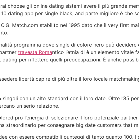
rai choose gli online dating sistemi avere il più grande memb
10 dating app per single black, and parte migliore è che sono
 O.G. Match.com stabilito nel 1995 dato che il very first mai
nto.
alità programma dove single di colore nero può decidere qua
 partner
travesta Roma
ntico l’etnia di è un elemento vitale 
net dating per riflettere quelli preoccupazioni. È anche possi
ssedere libertà capire di più oltre il loro locale matchmak
to singoli con un alto standard con il loro date. Oltre l’85 p
ercano un serio relazione.
ored pro l’energia di selezionare il loro potenziale partner 
na straordinario per consegnare big date customers that mi
dee con essere compatibili punteggi di tanto quanto 100. I s