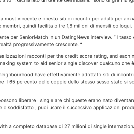
most vincente e onesto siti di incontri per adulti per anzian
membri, quindi facilita oltre 1,6 milioni di mensili colloqui.
nte per SeniorMatch in un DatingNews interview. “Il tasso di
 realtà progressivamente crescente. “
alizzazioni racconti per the credit score rating, and each n
aking system to aid senior single discover qualcuno che è 
eighbourhood have effettivamente adottato siti di incontri 
he il 65 percento delle coppie dello stesso sesso stato si so
ssono liberare i single are chi queste erano nato diventare 
 e soddisfatto , puoi usare il successivo applicazioni prod
ith a completo database di 27 milioni di single internazion