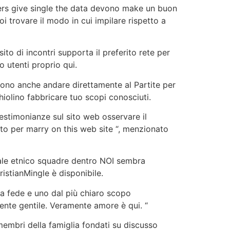
ers give single the data devono make un buon
i trovare il modo in cui impilare rispetto a
ito di incontri supporta il preferito rete per
 utenti proprio qui.
ssono anche andare direttamente al Partite per
iolino fabbricare tuo scopi conosciuti.
estimonianze sul sito web osservare il
to per marry on this web site “, menzionato
tuale etnico squadre dentro NOI sembra
istianMingle è disponibile.
lla fede e uno dal più chiaro scopo
mente gentile. Veramente amore è qui. “
e membri della famiglia fondati su discusso