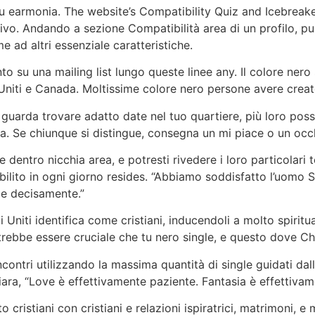
u earmonia. The website’s Compatibility Quiz and Icebreak
ivo. Andando a sezione Compatibilità area di un profilo, puo
me ad altri essenziale caratteristiche.
su una mailing list lungo queste linee any. Il colore nero s
 Uniti e Canada. Moltissime colore nero persone avere creato
ri guarda trovare adatto date nel tuo quartiere, più loro po
a. Se chiunque si distingue, consegna un mi piace o un occh
ntro nicchia area, e potresti rivedere i loro particolari t
lito in ogni giorno resides. “Abbiamo soddisfatto l’uomo S
ie decisamente.”
i Uniti identifica come cristiani, inducendoli a molto spiri
ebbe essere cruciale che tu nero single, e questo dove Chr
incontri utilizzando la massima quantità di single guidati da
iara, “Love è effettivamente paziente. Fantasia è effettiva
o cristiani con cristiani e relazioni ispiratrici, matrimoni, 