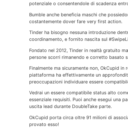
potenziale o consentendole di scadenza entr
Bumble anche beneficia maschi che possiedono
costantemente dover fare very first action.
Tinder ha bisogno nessuna introduzione dent
coordinamento, e fornito nascita sul #SwipeLi
Fondato nel 2012, Tinder in realtà gratuito m
persone scorri rimanendo e corretto basato su
Finalmente ma sicuramente non, OkCupid in re
piattaforma ha effettivamente un approfondito
preoccupazioni individuare essere compatibil
Vedrai un essere compatibile status alto come
essenziale requisiti. Puoi anche esegui una par
uscita lead durante DoubleTake parte.
OkCupid porta circa oltre 91 milioni di assoc
provato esso!