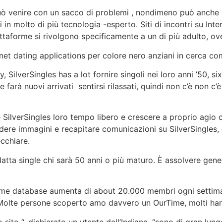
può venire con un sacco di problemi , nondimeno può anche 
 in molto di più tecnologia -esperto. Siti di incontri su Inte
attaforme si rivolgono specificamente a un di più adulto, ov
ternet dating applications per colore nero anziani in cerca c
ilverSingles has a lot fornire singoli nei loro anni ’50, sixti
 farà nuovi arrivati ​​ sentirsi rilassati, quindi non c’è no
SilverSingles loro tempo libero e crescere a proprio agio co
re immagini e recapitare comunicazioni su SilverSingles, 
ecchiare.
datta single chi sarà 50 anni o più maturo. È assolvere ge
e database aumenta di about 20.000 membri ogni settima
o. Molte persone scoperto amo davvero un OurTime, molti han
to “, dichiarato un utente dell’Indiana. “sono di gran lunga