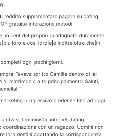
g.
lti reddito supplementare pagare su dating
POF gratuito interazione metodi.
re un cent del proprio guadagnato duramente
più loro|e così loro|e|e inoltre|oltre che|in
 completi ogni pochi giorni.
mpre, “aveva scritto Camille dentro di lei
 di matrimonio a te principalmente! Saluti,
emella! “
 marketing progressivo credenze fino ad oggi.
un twist femminista. internet dating
po coordinazione con un ragazzo. Uomini non
are loro destini adottando la corrispondenza