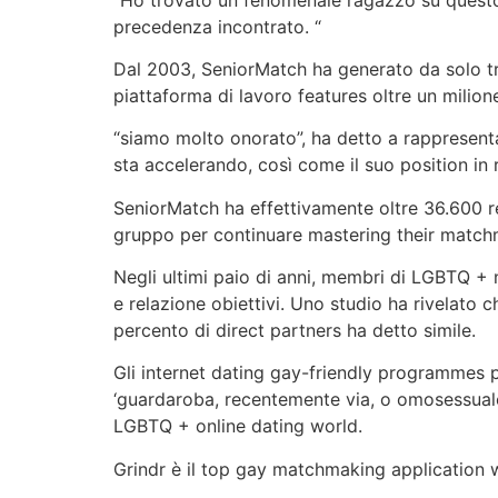
precedenza incontrato. “
Dal 2003, SeniorMatch ha generato da solo tra 
piattaforma di lavoro features oltre un milione 
“siamo molto onorato”, ha detto a rappresenta
sta accelerando, così come il suo position in
SeniorMatch ha effettivamente oltre 36.600 re
gruppo per continuare mastering their matchm
Negli ultimi paio di anni, membri di LGBTQ + n
e relazione obiettivi. Uno studio ha rivelato c
percento di direct partners ha detto simile.
Gli internet dating gay-friendly programmes po
‘guardaroba, recentemente via, o omosessuale
LGBTQ + online dating world.
Grindr è il top gay matchmaking application w