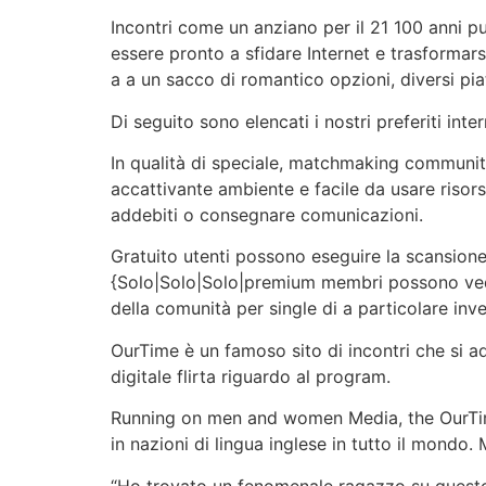
Incontri come un anziano per il 21 100 anni 
essere pronto a sfidare Internet e trasformarsi
a a un sacco di romantico opzioni, diversi pi
Di seguito sono elencati i nostri preferiti in
In qualità di speciale, matchmaking community, S
accattivante ambiente e facile da usare risorse
addebiti o consegnare comunicazioni.
Gratuito utenti possono eseguire la scansione 
{Solo|Solo|Solo|premium membri possono vede
della comunità per single di a particolare inv
OurTime è un famoso sito di incontri che si a
digitale flirta riguardo al program.
Running on men and women Media, the OurTim
in nazioni di lingua inglese in tutto il mond
“Ho trovato un fenomenale ragazzo su questo si