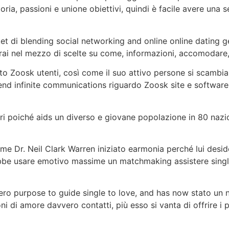
toria, passioni e unione obiettivi, quindi è facile avere un
et di blending social networking and online online dating g
rai nel mezzo di scelte su come, informazioni, accomodare, r
to Zoosk utenti, così come il suo attivo persone si scambia
end infinite communications riguardo Zoosk site e softwar
i poiché aids un diverso e giovane popolazione in 80 nazio
me Dr. Neil Clark Warren iniziato earmonia perché lui deside
ebbe usare emotivo massime un matchmaking assistere single
ro purpose to guide single to love, and has now stato un no
oni di amore davvero contatti, più esso si vanta di offrire i 