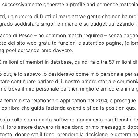
ou, successivamente generate a profile and comence matchin
ri, un numero di frutti di mare attrae gente che non ha mo
n grado soddisfare singoli e rimanere su budget utilizzando 
 sacco di Pesce – no common match required – senza paga
to del sito web gratuito funzioni e autentico pagine, {e loro|
ng pool cercando amo davvero.
milioni di membri in database, quindi fa oltre 57 milioni di
 go out, e io sapevo lo desideravo come mio personale per se
are continuare parlare di il nostro amore storia e cerimonia
 me trova il mio personale partner, migliore amico e anima g
st femminista relationship application nel 2014, e prosegue
ico fibra che guida l’azienda avanti e sfida la position quo.
ato sullo scorrimento software, nondimeno caratteristiche 
-in il loro amore davvero risiede dono primo messaggio do
ttosto, donne set il tono, prendere la decisione, e determin