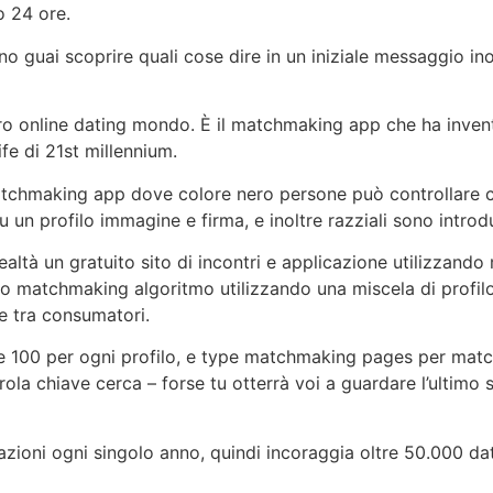
o 24 ore.
 guai scoprire quali cose dire in un iniziale messaggio in
ro online dating mondo. È il matchmaking app che ha inven
fe di 21st millennium.
atchmaking app dove colore nero persone può controllare chi
 un profilo immagine e firma, e inoltre razziali sono introd
altà un gratuito sito di incontri e applicazione utilizzan
 matchmaking algoritmo utilizzando una miscela di profilo i
e tra consumatori.
 100 per ogni profilo, e type matchmaking pages per match 
ola chiave cerca – forse tu otterrà voi a guardare l’ultimo s
iazioni ogni singolo anno, quindi incoraggia oltre 50.000 da