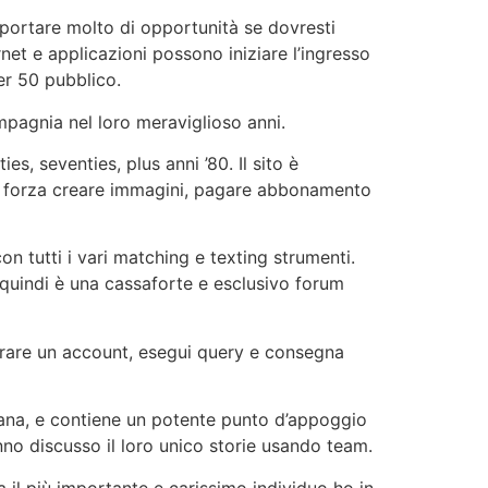
portare molto di opportunità se dovresti
rnet e applicazioni possono iniziare l’ingresso
er 50 pubblico.
ompagnia nel loro meraviglioso anni.
es, seventies, plus anni ’80. Il sito è
n c’è forza creare immagini, pagare abbonamento
n tutti i vari matching e texting strumenti.
quindi è una cassaforte e esclusivo forum
nerare un account, esegui query e consegna
na, e contiene un potente punto d’appoggio
no discusso il loro unico storie usando team.
 il più importante e carissimo individuo ho in