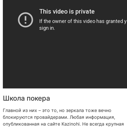
Школа покера
Главной из них – это то, но зеркала тоже вечно
блокируются провайдерами. Любая информация,
опубликованная на сайте Kazinohi. Не всегда крупная