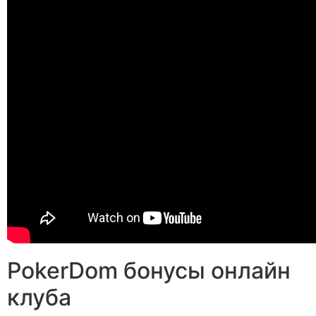
PokerDom бонусы онлайн
клуба