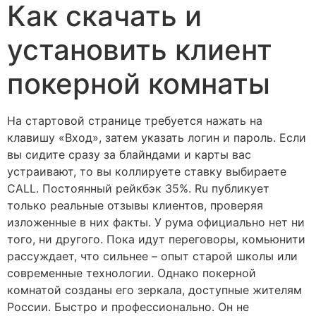
Как скачать и
установить клиент
покерной комнаты
На стартовой странице требуется нажать на
клавишу «Вход», затем указать логин и пароль. Если
вы сидите сразу за блайндами и карты вас
устраивают, то вы коллируете ставку выбираете
CALL. Постоянный рейкбэк 35%. Ru публикует
только реальные отзывы клиентов, проверяя
изложенные в них факты. У рума официально нет ни
того, ни другого. Пока идут переговоры, комьюнити
рассуждает, что сильнее – опыт старой школы или
современные технологии. Однако покерной
комнатой созданы его зеркала, доступные жителям
России. Быстро и профессионально. Он не