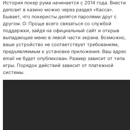
История покер рума начинается с 2014 года. Внести
депозит в казино можно через раздел «Касса».
Бывает, что покеристы делятся паролями друг с
другом. О: Проще всего связаться со службой
поддержки, зайдя на официальный сайт и открыв
выпадающее меню в левой части экрана. Возможно,
ваше устройство не соответствует требованиям,
предъявляемым к установке приложения. Ваш адрес
email не будет опубликован. Размер зависит от типа
игры. Порядок действий зависит от платежной
системы.