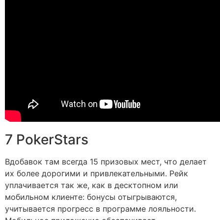
7 PokerStars
Вдобавок там всегда 15 призовых мест, что делает
их более дорогими и привлекательными. Рейк
уплачивается так же, как в десктопном или
мобильном клиенте: бонусы отыгрываются,
учитывается прогресс в программе лояльности.