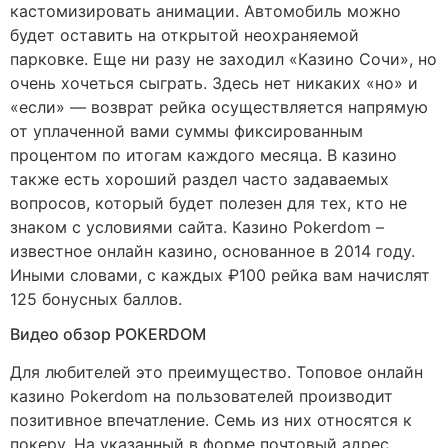
кастомизировать анимации. Автомобиль можно
будет оставить на открытой неохраняемой
парковке. Еще ни разу не заходил «Казино Сочи», но
очень хочеться сыграть. Здесь нет никаких «но» и
«если» — возврат рейка осуществляется напрямую
от уплаченной вами суммы фиксированным
процентом по итогам каждого месяца. В казино
также есть хороший раздел часто задаваемых
вопросов, который будет полезен для тех, кто не
знаком с условиями сайта. Казино Pokerdom –
известное онлайн казино, основанное в 2014 году.
Иными словами, с каждых ₽100 рейка вам начислят
125 бонусных баллов.
Видео обзор POKERDOM
Для любителей это преимущество. Топовое онлайн
казино Pokerdom на пользователей производит
позитивное впечатление. Семь из них относятся к
покеру. На указанный в форме почтовый адрес