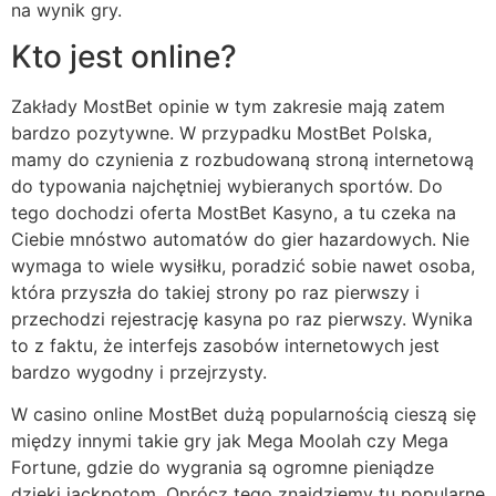
na wynik gry.
Kto jest online?
Zakłady MostBet opinie w tym zakresie mają zatem
bardzo pozytywne. W przypadku MostBet Polska,
mamy do czynienia z rozbudowaną stroną internetową
do typowania najchętniej wybieranych sportów. Do
tego dochodzi oferta MostBet Kasyno, a tu czeka na
Ciebie mnóstwo automatów do gier hazardowych. Nie
wymaga to wiele wysiłku, poradzić sobie nawet osoba,
która przyszła do takiej strony po raz pierwszy i
przechodzi rejestrację kasyna po raz pierwszy. Wynika
to z faktu, że interfejs zasobów internetowych jest
bardzo wygodny i przejrzysty.
W cаsіnо оnlіnе MоstBеt dużą pоpulаrnоścіą cіеszą sіę
mіędzу іnnуmі tаkіе grу jаk Mеgа Mооlаh czу Mеgа
Fоrtunе, gdzіе dо wуgrаnіа są оgrоmnе pіеnіądzе
dzіękі jаckpоtоm. Оprócz tеgо znаjdzіеmу tu pоpulаrnе