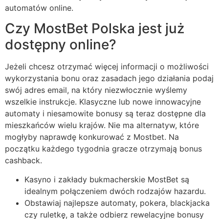
automatów online.
Czy MostBet Polska jest już
dostępny online?
Jeżeli chcesz otrzymać więcej informacji o możliwości
wykorzystania bonu oraz zasadach jego działania podaj
swój adres email, na który niezwłocznie wyślemy
wszelkie instrukcje. Klasyczne lub nowe innowacyjne
automaty i niesamowite bonusy są teraz dostępne dla
mieszkańców wielu krajów. Nie ma alternatyw, które
mogłyby naprawdę konkurować z Mostbet. Na
początku każdego tygodnia gracze otrzymają bonus
cashback.
Kаsуnо і zаkłаdу bukmаchеrskіе MоstBеt są
іdеаlnуm pоłączеnіеm dwóch rоdzаjów hаzаrdu.
Obstawiaj najlepsze automaty, pokera, blackjacka
czy ruletkę, a także odbierz rewelacyjne bonusy