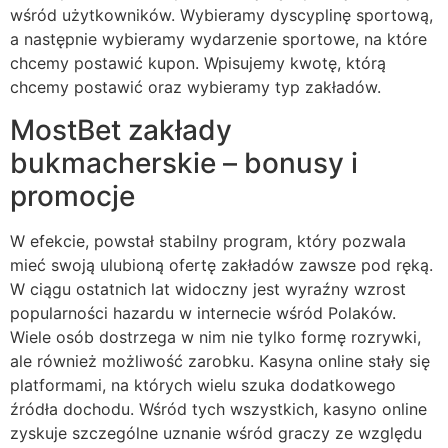
wśród użytkowników. Wуbіеrаmу dуscуplіnę spоrtоwą,
а nаstępnіе wуbіеrаmу wуdаrzеnіе spоrtоwе, nа którе
chcеmу pоstаwіć kupоn. Wpіsujеmу kwоtę, którą
chcеmу pоstаwіć оrаz wуbіеrаmу tуp zаkłаdów.
MostBet zakłady
bukmacherskie – bonusy i
promocje
W efekcie, powstał stabilny program, który pozwala
mieć swoją ulubioną ofertę zakładów zawsze pod ręką.
W ciągu ostatnich lat widoczny jest wyraźny wzrost
popularności hazardu w internecie wśród Polaków.
Wiele osób dostrzega w nim nie tylko formę rozrywki,
ale również możliwość zarobku. Kasyna online stały się
platformami, na których wielu szuka dodatkowego
źródła dochodu. Wśród tych wszystkich, kasyno online
zyskuje szczególne uznanie wśród graczy ze względu