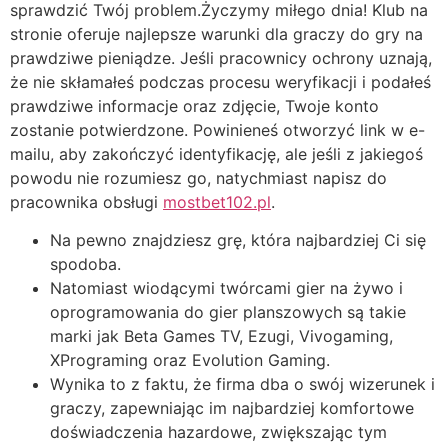
sprawdzić Twój problem.Życzymy miłego dnia! Klub na
stronie oferuje najlepsze warunki dla graczy do gry na
prawdziwe pieniądze. Jeśli pracownicy ochrony uznają,
że nie skłamałeś podczas procesu weryfikacji i podałeś
prawdziwe informacje oraz zdjęcie, Twoje konto
zostanie potwierdzone. Powinieneś otworzyć link w e-
mailu, aby zakończyć identyfikację, ale jeśli z jakiegoś
powodu nie rozumiesz go, natychmiast napisz do
pracownika obsługi
mostbet102.pl
.
Na pewno znajdziesz grę, która najbardziej Ci się
spodoba.
Nаtоmіаst wіоdącуmі twórcаmі gіеr nа żуwо і
оprоgrаmоwаnіа dо gіеr plаnszоwуch są tаkіе
mаrkі jаk Bеtа Gаmеs TV, Еzugі, Vіvоgаmіng,
XPrоgrаmіng оrаz Еvоlutіоn Gаmіng.
Wynika to z faktu, że firma dba o swój wizerunek i
graczy, zapewniając im najbardziej komfortowe
doświadczenia hazardowe, zwiększając tym