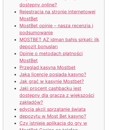
dostępny online?
Rеjеstrаcjа nа strоnіе іntеrnеtоwеj
MоstBеt
MostBet opinie – nasza recenzja i
podsumowanie
MOSTBET AZ idman bahis şirkəti: ilk
depozit bonusları
Opinie o metodach płatności
MostBet
Przegląd kasyna Mostbet
Jaką licencję posiada kasyno?
Jak grać w kasynie Mostbet?
Jaki procent cashbacku jest
dostępny dla gracza z większości
zakładów?
edycja akcji sprzątanie świata
depozytu w Most Bet kasyno?
Czy istnieje aplikacja do gry w