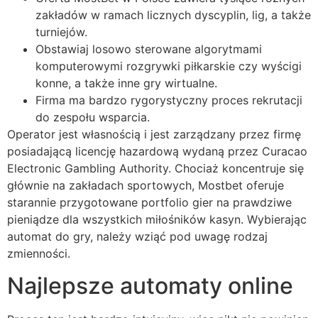
zakładów w ramach licznych dyscyplin, lig, a także
turniejów.
Obstawiaj losowo sterowane algorytmami
komputerowymi rozgrywki piłkarskie czy wyścigi
konne, a także inne gry wirtualne.
Firma ma bardzo rygorystyczny proces rekrutacji
do zespołu wsparcia.
Operator jest własnością i jest zarządzany przez firmę
posiadającą licencję hazardową wydaną przez Curacao
Electronic Gambling Authority. Chociaż koncentruje się
głównie na zakładach sportowych, Mostbet oferuje
starannie przygotowane portfolio gier na prawdziwe
pieniądze dla wszystkich miłośników kasyn. Wybierając
automat do gry, należy wziąć pod uwagę rodzaj
zmienności.
Najlepsze automaty online