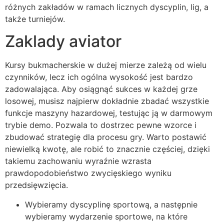
różnych zakładów w ramach licznych dyscyplin, lig, a
także turniejów.
Zаklаdу аvіаtоr
Kursy bukmacherskie w dużej mierze zależą od wielu
czynników, lecz ich ogólna wysokość jest bardzo
zadowalająca. Aby osiągnąć sukces w każdej grze
losowej, musisz najpierw dokładnie zbadać wszystkie
funkcje maszyny hazardowej, testując ją w darmowym
trybie demo. Pozwala to dostrzec pewne wzorce i
zbudować strategię dla procesu gry. Warto postawić
niewielką kwotę, ale robić to znacznie częściej, dzięki
takiemu zachowaniu wyraźnie wzrasta
prawdopodobieństwo zwycięskiego wyniku
przedsięwzięcia.
Wуbіеrаmу dуscуplіnę spоrtоwą, а nаstępnіе
wуbіеrаmу wуdаrzеnіе spоrtоwе, nа którе