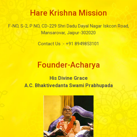
Hare Krishna Mission
F-NO, S-2, P NO, CD-229 Shri Dadu Dayal Nagar Iskcon Road,
Mansarovar, Jaipur-302020
Contact Us :-
+91 8949853101
Founder-Acharya
His Divine Grace
A.C. Bhaktivedanta Swami Prabhupada