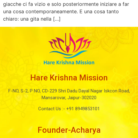
giacche ci fa vizio e solo posteriormente iniziare a far
una cosa contemporaneamente. E una cosa tanto
chiaro: una gita nella […]
Hare Krishna Mission
F-NO, S-2, P NO, CD-229 Shri Dadu Dayal Nagar Iskcon Road,
Mansarovar, Jaipur-302020
Contact Us :-
+91 8949853101
Founder-Acharya