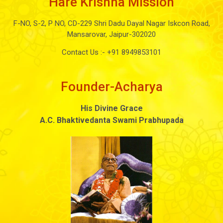
Hare Krishna Mission
F-NO, S-2, P NO, CD-229 Shri Dadu Dayal Nagar Iskcon Road,
Mansarovar, Jaipur-302020
Contact Us :-
+91 8949853101
Founder-Acharya
His Divine Grace
A.C. Bhaktivedanta Swami Prabhupada