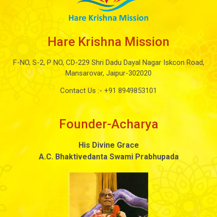
Hare Krishna Mission
F-NO, S-2, P NO, CD-229 Shri Dadu Dayal Nagar Iskcon Road,
Mansarovar, Jaipur-302020
Contact Us :-
+91 8949853101
Founder-Acharya
His Divine Grace
A.C. Bhaktivedanta Swami Prabhupada