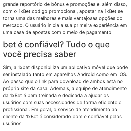
grande reportório de bônus e promoções e, além disso,
com o 1xBet codigo promocional, apostar na 1xBet se
torna uma das melhores e mais vantajosas opções do
mercado. O usuário inicia a sua primeira experiência em
uma casa de apostas com o meio de pagamento.
bet é confiável? Tudo o que
você precisa saber
Sim, a 1xbet disponibiliza um aplicativo móvel que pode
ser instalado tanto em aparelhos Android como em iOS.
Ao passo que o link para download de ambos está no
próprio site da casa. Ademais, a equipe de atendimento
da 1xBet é bem treinada e dedicada a ajudar os
usuários com suas necessidades de forma eficiente e
profissional. Em geral, o serviço de atendimento ao
cliente da 1xBet é considerado bom e confiável pelos
usuários.