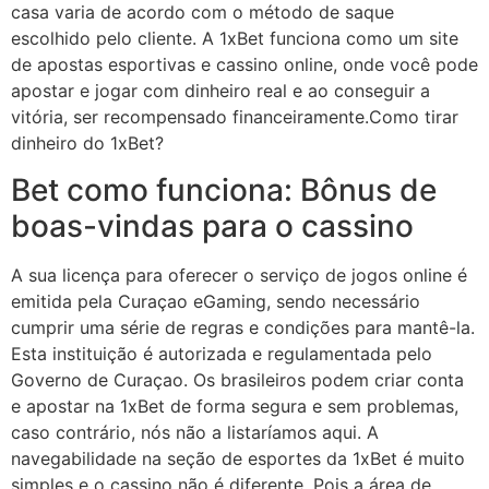
casa varia de acordo com o método de saque
escolhido pelo cliente. A 1xBet funciona como um site
de apostas esportivas e cassino online, onde você pode
apostar e jogar com dinheiro real e ao conseguir a
vitória, ser recompensado financeiramente.Como tirar
dinheiro do 1xBet?
Bet como funciona: Bônus de
boas-vindas para o cassino
A sua licença para oferecer o serviço de jogos online é
emitida pela Curaçao eGaming, sendo necessário
cumprir uma série de regras e condições para mantê-la.
Esta instituição é autorizada e regulamentada pelo
Governo de Curaçao. Os brasileiros podem criar conta
e apostar na 1xBet de forma segura e sem problemas,
caso contrário, nós não a listaríamos aqui. A
navegabilidade na seção de esportes da 1xBet é muito
simples e o cassino não é diferente. Pois a área de