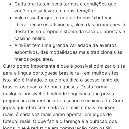
Cada oferta tem seus termos e condições que
você precisa levar em consideração.
Vale ressaltar que, o codigo bonus 1xbet vai
liberar recursos adicionais, além das promoções já
descritas no próprio sistema da casa de apostas e
cassino online.
A 1xBet tem uma grande variedade de eventos
esportivos, das modalidades mais tradicionais às
menos populares.
Outro ponto importante é que é possível otimizar o site
para a língua portuguesa brasileira – em muitos sites,
isto não é tratado, o que prejudica o acesso tanto de
brasileiros quanto de portugueses. Desta forma,
qualquer possível dificuldade lingüística que possa
prejudicar a experiência do usuário é minimizada. Com
jogos que oferecem cada vez mais e mais recursos
reais, é cada vez mais como apostar em jogos de
futebol reais. O que faz a diferença é a duração dos
jogos, que é reduzida em comparação com os 90