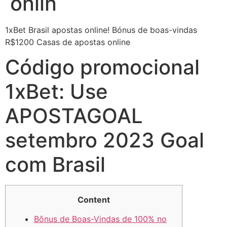
onlin
1xBet Brasil apostas online! Bónus de boas-vindas
R$1200 Casas de apostas online
Código promocional
1xBet: Use
APOSTAGOAL
setembro 2023 Goal
com Brasil
Content
Bônus de Boas-Vindas de 100% no