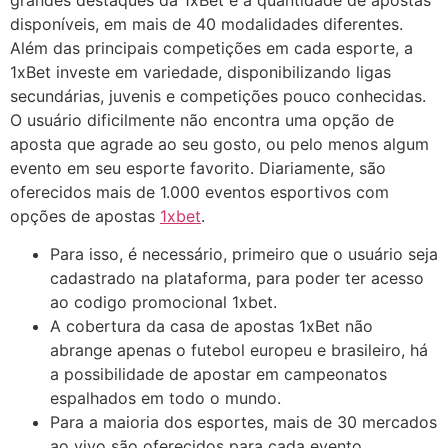
disponíveis, em mais de 40 modalidades diferentes.
Além das principais competições em cada esporte, a
1xBet investe em variedade, disponibilizando ligas
secundárias, juvenis e competições pouco conhecidas.
O usuário dificilmente não encontra uma opção de
aposta que agrade ao seu gosto, ou pelo menos algum
evento em seu esporte favorito. Diariamente, são
oferecidos mais de 1.000 eventos esportivos com
opções de apostas
1xbet
.
Para isso, é necessário, primeiro que o usuário seja
cadastrado na plataforma, para poder ter acesso
ao codigo promocional 1xbet.
A cobertura da casa de apostas 1xBet não
abrange apenas o futebol europeu e brasileiro, há
a possibilidade de apostar em campeonatos
espalhados em todo o mundo.
Para a maioria dos esportes, mais de 30 mercados
ao vivo são oferecidos para cada evento.