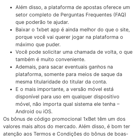
Além disso, a plataforma de apostas oferece um
setor completo de Perguntas Frequentes (FAQ)
que poderão te ajudar.
Baixar o 1xbet app é ainda melhor do que o site,
porque você vai querer jogar na plataforma o
máximo que puder.
Você pode solicitar uma chamada de volta, o que
também é muito conveniente.
Ademais, para sacar eventuais ganhos na
plataforma, somente para meios de saque da
mesma titularidade do titular da conta.
E o mais importante, a versão móvel está
disponível para uso em qualquer dispositivo
móvel, não importa qual sistema ele tenha –
Android ou iOS.
Os bônus de código promocional 1xBet têm um dos
valores mais altos do mercado. Além disso, é bom ter
atenção aos Termos e Condições do bônus de boas-