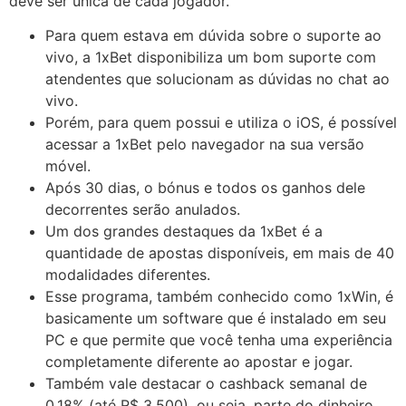
deve ser única de cada jogador.
Para quem estava em dúvida sobre o suporte ao
vivo, a 1xBet disponibiliza um bom suporte com
atendentes que solucionam as dúvidas no chat ao
vivo.
Porém, para quem possui e utiliza o iOS, é possível
acessar a 1xBet pelo navegador na sua versão
móvel.
Após 30 dias, o bónus e todos os ganhos dele
decorrentes serão anulados.
Um dos grandes destaques da 1xBet é a
quantidade de apostas disponíveis, em mais de 40
modalidades diferentes.
Esse programa, também conhecido como 1xWin, é
basicamente um software que é instalado em seu
PC e que permite que você tenha uma experiência
completamente diferente ao apostar e jogar.
Também vale destacar o cashback semanal de
0,18% (até R$ 3.500), ou seja, parte do dinheiro