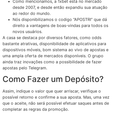
Como mencionamos, a 1xbet está no mercado
desde 2007, e desde então expandiu sua atuação
ao redor do mundo.
Nós disponibilizamos o codigo “APOSTRI” que dá
direito a vantagens de boas-vindas para todos os
novos usuários.
A casa se destaca por diversos fatores, como odds
bastante atrativas, disponibilidade de aplicativos para
dispositivos móveis, bom sistema ao vivo de apostas e
uma ampla oferta de mercados disponíveis. O grupo
ainda traz inovações como a possibilidade de fazer
apostas pelo Telegram.
Como Fazer um Depósito?
Assim, indique o valor que quer arriscar, verifique o
possível retorno e confirme a sua aposta. Mas, uma vez
que o aceite, não será possível efetuar saques antes de
completar as regras da promoção.