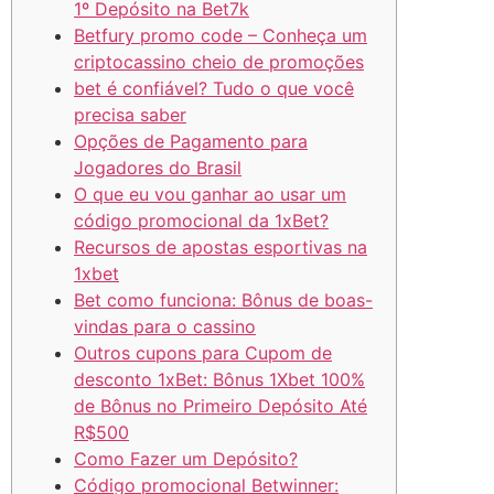
1º Depósito na Bet7k
Betfury promo code – Conheça um
criptocassino cheio de promoções
bet é confiável? Tudo o que você
precisa saber
Opções de Pagamento para
Jogadores do Brasil
O que eu vou ganhar ao usar um
código promocional da 1xBet?
Recursos de apostas esportivas na
1xbet
Bet como funciona: Bônus de boas-
vindas para o cassino
Outros cupons para Cupom de
desconto 1xBet: Bônus 1Xbet 100%
de Bônus no Primeiro Depósito Até
R$500
Como Fazer um Depósito?
Código promocional Betwinner: