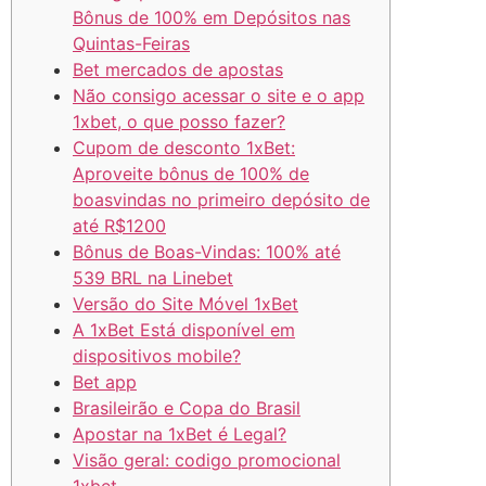
Bônus de 100% em Depósitos nas
Quintas-Feiras
Bet mercados de apostas
Não consigo acessar o site e o app
1xbet, o que posso fazer?
Cupom de desconto 1xBet:
Aproveite bônus de 100% de
boasvindas no primeiro depósito de
até R$1200
Bônus de Boas-Vindas: 100% até
539 BRL na Linebet
Versão do Site Móvel 1xBet
A 1xBet Está disponível em
dispositivos mobile?
Bet app
Brasileirão e Copa do Brasil
Apostar na 1xBet é Legal?
Visão geral: codigo promocional