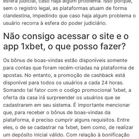
esfera judicial, caso haja algum problema. Isso porque,
sem o registro legal, as plataformas atuam de forma
clandestina, impedindo que caso haja algum problema o
usuário recorra à esfera do poder judiciário.
Não consigo acessar o site e o
app 1xbet, o que posso fazer?
Os bônus de boas-vindas estão disponíveis somente
para contas que foram recém-criadas na plataforma de
apostas. No entanto, a promoção de cashback está
disponível para todos os usuários a cada 24 horas.
Somando tal fator com o codigo promocional 1xbet, a
oferta da casa irá surpreender os usuários que se
cadastrarem em seu sistema. É importante mencionar
que, para receber o bônus de boas-vindas da
plataforma, é preciso cumprir alguns requisitos. Entre
eles, o de se cadastrar na 1xbet, bem como, de realizar
um depósito inicial válido. Com relação à bonificação