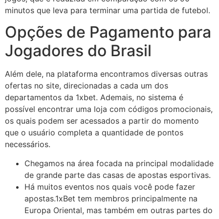
minutos que leva para terminar uma partida de futebol.
Opções de Pagamento para
Jogadores do Brasil
Além dele, na plataforma encontramos diversas outras
ofertas no site, direcionadas a cada um dos
departamentos da 1xbet. Ademais, no sistema é
possível encontrar uma loja com códigos promocionais,
os quais podem ser acessados a partir do momento
que o usuário completa a quantidade de pontos
necessários.
Chegamos na área focada na principal modalidade
de grande parte das casas de apostas esportivas.
Há muitos eventos nos quais você pode fazer
apostas.1xBet tem membros principalmente na
Europa Oriental, mas também em outras partes do