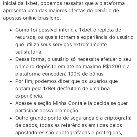
inicial da 1xbet, podemos ressaltar que a plataforma
apresenta uma das maiores ofertas do cenário de
apostas online brasileiro.
Como foi possível inferir, a 1xbet é repleta de
recursos, os quais tornam a experiência do usuário
que utiliza seus serviços extremamente
satisfatória.
Dessa forma, o usuário só necessita efetuar o seu
primeiro depósito em até no máximo R$1.200 e a
plataforma concederá 100% de bônus.
Por fim, podemos dizer que os usuários que
optam pela 1xBet desfrutam de uma boa
experiência.
Acesse a seção Minha Conta e lá decida se quer
participar dessa promoção.
Outro grande ponto de segurança é a criptografia
de dados, todas as referências emitidas pelos
apostadores são criptografadas e protegidas,