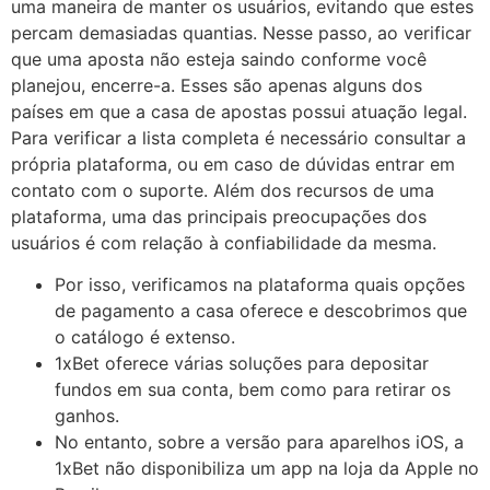
uma maneira de manter os usuários, evitando que estes
percam demasiadas quantias. Nesse passo, ao verificar
que uma aposta não esteja saindo conforme você
planejou, encerre-a. Esses são apenas alguns dos
países em que a casa de apostas possui atuação legal.
Para verificar a lista completa é necessário consultar a
própria plataforma, ou em caso de dúvidas entrar em
contato com o suporte. Além dos recursos de uma
plataforma, uma das principais preocupações dos
usuários é com relação à confiabilidade da mesma.
Por isso, verificamos na plataforma quais opções
de pagamento a casa oferece e descobrimos que
o catálogo é extenso.
1xBet oferece várias soluções para depositar
fundos em sua conta, bem como para retirar os
ganhos.
No entanto, sobre a versão para aparelhos iOS, a
1xBet não disponibiliza um app na loja da Apple no