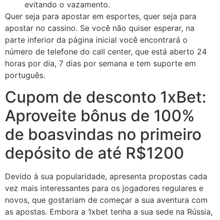
evitando o vazamento.
Quer seja para apostar em esportes, quer seja para
apostar no cassino. Se você não quiser esperar, na
parte inferior da página inicial você encontrará o
número de telefone do call center, que está aberto 24
horas por dia, 7 dias por semana e tem suporte em
português.
Cupom de desconto 1xBet:
Aproveite bônus de 100%
de boasvindas no primeiro
depósito de até R$1200
Devido à sua popularidade, apresenta propostas cada
vez mais interessantes para os jogadores regulares e
novos, que gostariam de começar a sua aventura com
as apostas. Embora a 1xbet tenha a sua sede na Rússia,