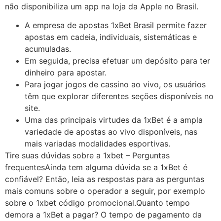
não disponibiliza um app na loja da Apple no Brasil.
A empresa de apostas 1xBet Brasil permite fazer
apostas em cadeia, individuais, sistemáticas e
acumuladas.
Em seguida, precisa efetuar um depósito para ter
dinheiro para apostar.
Para jogar jogos de cassino ao vivo, os usuários
têm que explorar diferentes seções disponíveis no
site.
Uma das principais virtudes da 1xBet é a ampla
variedade de apostas ao vivo disponíveis, nas
mais variadas modalidades esportivas.
Tire suas dúvidas sobre a 1xbet – Perguntas
frequentesAinda tem alguma dúvida se a 1xBet é
confiável? Então, leia as respostas para as perguntas
mais comuns sobre o operador a seguir, por exemplo
sobre o 1xbet código promocional.Quanto tempo
demora a 1xBet a pagar? O tempo de pagamento da