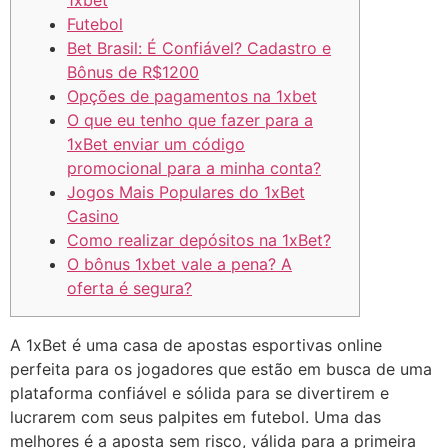
1xbet
Futebol
Bet Brasil: É Confiável? Cadastro e
Bônus de R$1200
Opções de pagamentos na 1xbet
O que eu tenho que fazer para a
1xBet enviar um código
promocional para a minha conta?
Jogos Mais Populares do 1xBet
Casino
Como realizar depósitos na 1xBet?
O bônus 1xbet vale a pena? A
oferta é segura?
A 1xBet é uma casa de apostas esportivas online
perfeita para os jogadores que estão em busca de uma
plataforma confiável e sólida para se divertirem e
lucrarem com seus palpites em futebol. Uma das
melhores é a aposta sem risco, válida para a primeira